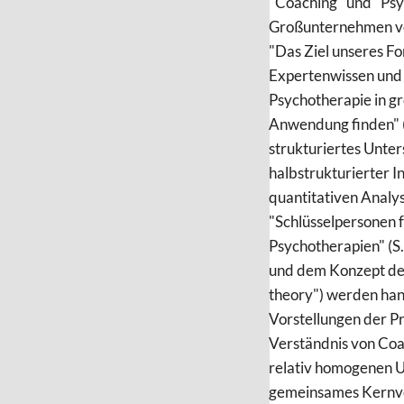
"Coaching" und "Psy
Großunternehmen vo
"Das Ziel unseres F
Expertenwissen und
Psychotherapie in 
Anwendung finden" (
strukturiertes Unter
halbstrukturierter In
quantitativen Analy
"Schlüsselpersonen f
Psychotherapien" (S
und dem Konzept de
theory") werden hand
Vorstellungen der Pr
Verständnis von Coa
relativ homogenen U
gemeinsames Kernve