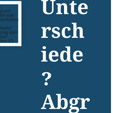
Unte
rsch
iede
?
Abgr