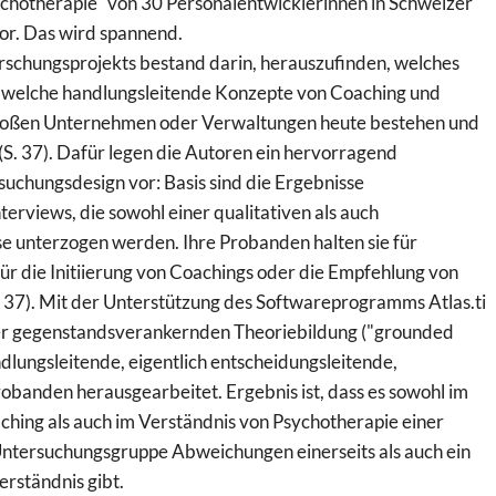
chotherapie" von 30 Personalentwicklerinnen in Schweizer
r. Das wird spannend.
orschungsprojekts bestand darin, herauszufinden, welches
 welche handlungsleitende Konzepte von Coaching und
großen Unternehmen oder Verwaltungen heute bestehen und
S. 37). Dafür legen die Autoren ein hervorragend
suchungsdesign vor: Basis sind die Ergebnisse
terviews, die sowohl einer qualitativen als auch
se unterzogen werden. Ihre Probanden halten sie für
ür die Initiierung von Coachings oder die Empfehlung von
. 37). Mit der Unterstützung des Softwareprogramms Atlas.ti
r gegenstandsverankernden Theoriebildung ("grounded
lungsleitende, eigentlich entscheidungsleitende,
obanden herausgearbeitet. Ergebnis ist, dass es sowohl im
ching als auch im Verständnis von Psychotherapie einer
ntersuchungsgruppe Abweichungen einerseits als auch ein
rständnis gibt.