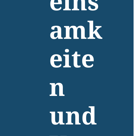
eins
amk
eite
n
und