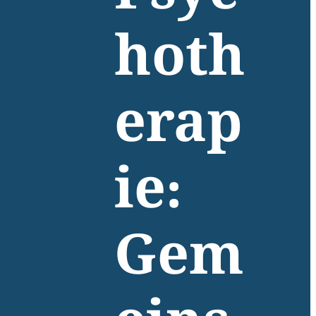
hoth
erap
ie:
Gem