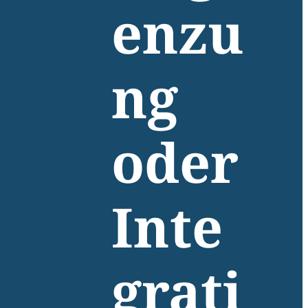
enzu
ng
oder
Inte
grati