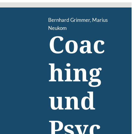
Bernhard Grimmer
,
Marius
Neukom
Coac
hing
und
Psyc