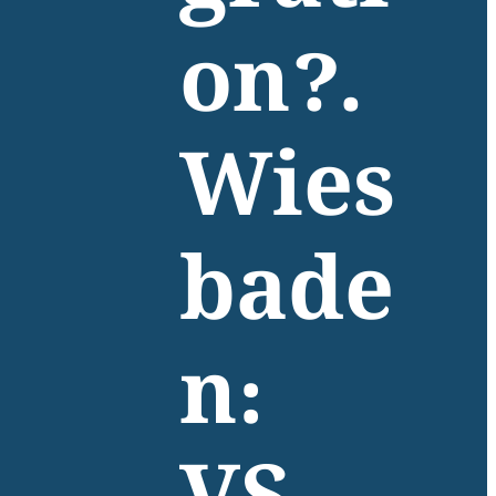
on?.
Wies
bade
n: