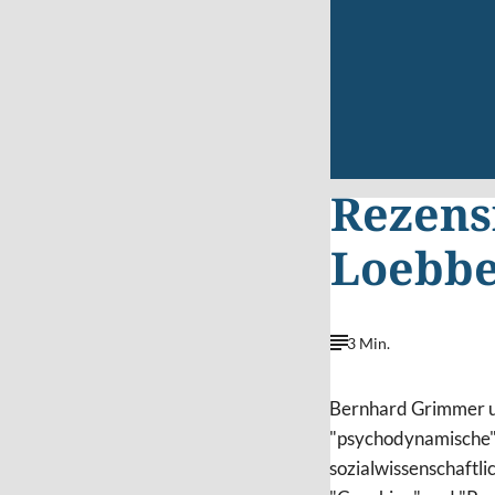
Rezens
Loebbe
3 Min.
Bernhard Grimmer un
"psychodynamische" 
sozialwissenschaftli