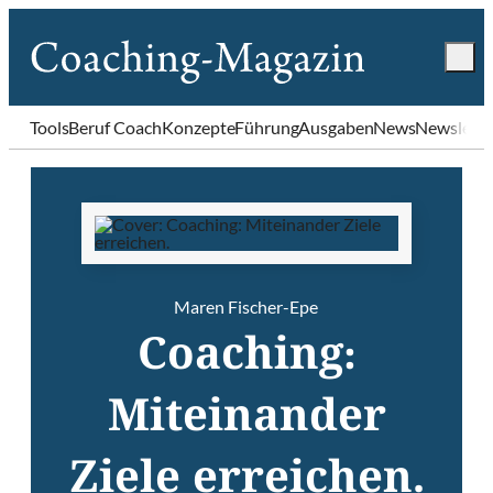
Tools
Beruf Coach
Konzepte
Führung
Ausgaben
News
Newslette
Maren Fischer-Epe
Coaching:
Miteinander
Ziele erreichen.