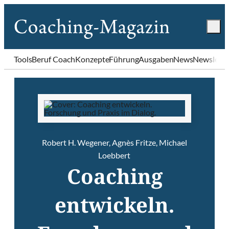
Tools
Beruf Coach
Konzepte
Führung
Ausgaben
News
Newslette
Robert H. Wegener
,
Agnès Fritze
,
Michael
Loebbert
Coaching
entwickeln.