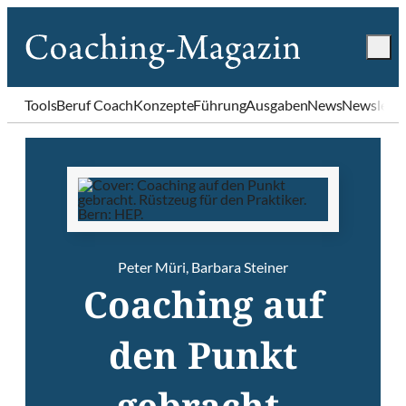
Tools
Beruf Coach
Konzepte
Führung
Ausgaben
News
Newslette
Peter Müri
,
Barbara Steiner
Coaching auf
den Punkt