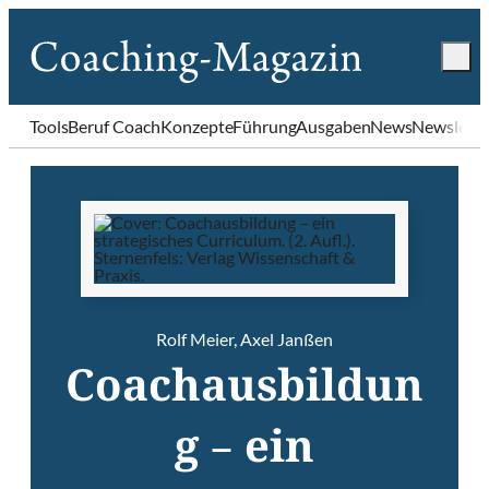
Tools
Beruf Coach
Konzepte
Führung
Ausgaben
News
Newslette
Rolf Meier
,
Axel Janßen
Coachausbildun
g – ein