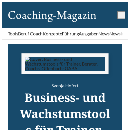
Tools
Beruf Coach
Konzepte
Führung
Ausgaben
News
Newslette
Svenja Hofert
Business- und
Wachstumstool