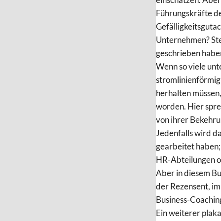
Führungskräfte den
Gefälligkeitsgutac
Unternehmen? Stell
geschrieben habe
Wenn so viele unt
stromlinienförmig
herhalten müssen,
worden. Hier spre
von ihrer Bekehrun
Jedenfalls wird d
gearbeitet haben;
HR-Abteilungen od
Aber in diesem Buc
der Rezensent, im 
Business-Coaching 
Ein weiterer plak