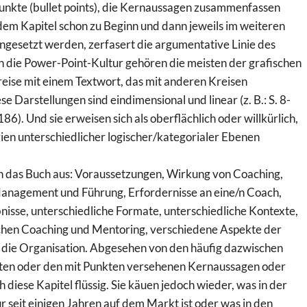
kte (bullet points), die Kernaussagen zusammenfassen
jedem Kapitel schon zu Beginn und dann jeweils im weiteren
ingesetzt werden, zerfasert die argumentative Linie des
in die Power-Point-Kultur gehören die meisten der grafischen
reise mit einem Textwort, das mit anderen Kreisen
se Darstellungen sind eindimensional und linear (z. B.: S. 8-
186). Und sie erweisen sich als oberflächlich oder willkürlich,
ien unterschiedlicher logischer/kategorialer Ebenen
 das Buch aus: Voraussetzungen, Wirkung von Coaching,
anagement und Führung, Erfordernisse an eine/n Coach,
isse, unterschiedliche Formate, unterschiedliche Kontexte,
chen Coaching und Mentoring, verschiedene Aspekte der
die Organisation. Abgesehen von den häufig dazwischen
ten oder den mit Punkten versehenen Kernaussagen oder
ch diese Kapitel flüssig. Sie käuen jedoch wieder, was in der
r seit einigen Jahren auf dem Markt ist oder was in den