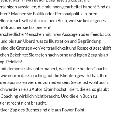
jenigen ausstellen, die mit ihnen gearbeitet haben? Sind es
hten? Machen sie Politik oder Personalpolitik in ihren
en sie sich selbst dar in einem Buch, weil sie kein eigenes
n? Brauchen sie Lorbeeren?
erschiedliche Menschen mit ihren Aussagen oder Feedbacks
 und bis zum Überdruss zu Illustration und Begründung
 sind die Grenzen von Vertraulichkeit und Respekt geschleift
chen Bekehrte: Sie treten nach vorne und legen Zeugnis ab
g. Peinlich!
amit demonstrativ untermauert, wie toll die beiden Coachs
 wie enorm das Coaching auf die Klienten gewirkt hat. Ihre
er Sponsoren werden zufrieden sein. Sie selbst wohl auch.
h werden sie zu Autoritäten hochstilisiert, die es, so glaubt
Coaching wirklich nicht braucht. Und die ein Buch zu
erst recht nicht braucht.
ativer Zug des Buches sind die aus Power Point