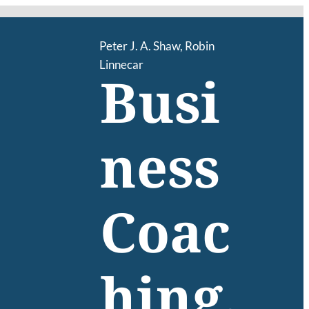
Peter J. A. Shaw
,
Robin
Linnecar
Busi
ness
Coac
hing.