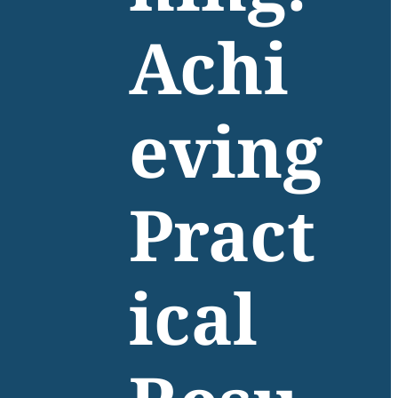
Achi
eving
Pract
ical