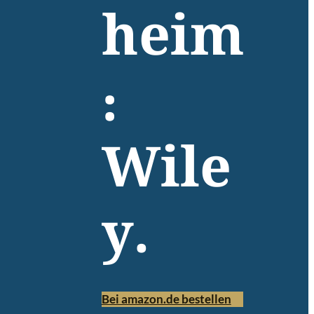
heim
:
Wile
y.
Bei amazon.de bestellen