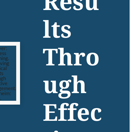
Resu
lts
Thro
ugh
Effec