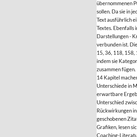
übernommenen Pun
sollen. Da sie in 
Text ausführlich e
Textes. Ebenfalls 
Darstellungen - K
verbunden ist. Die
15, 36, 118, 158, 
indem sie Kategor
zusammen fügen.
14 Kapitel machen
Unterschiede in M
erwartbare Ergebn
Unterschied zwis
Rückwirkungen in 
geschobenen Zita
Grafiken, lesen si
Coaching-Literatu