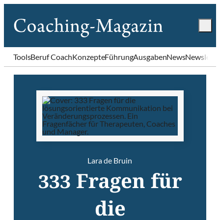
Tools
Beruf Coach
Konzepte
Führung
Ausgaben
News
Newslette
Lara de Bruin
333 Fragen für
die