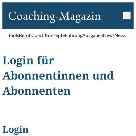
Tools
Beruf Coach
Konzepte
Führung
Ausgaben
News
Newslette
Login für
Abonnentinnen und
Abonnenten
Login