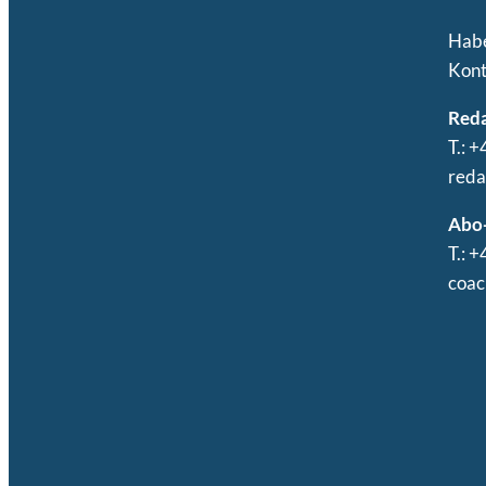
Habe
Kont
Reda
T.: 
reda
Abo-
T.: 
coac