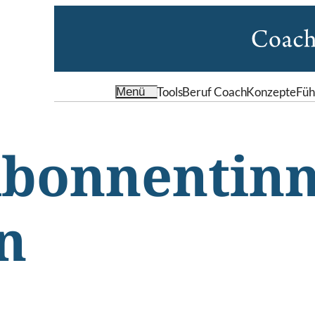
Tools
Beruf Coach
Konzepte
Füh
Menü
Abonnentin
n