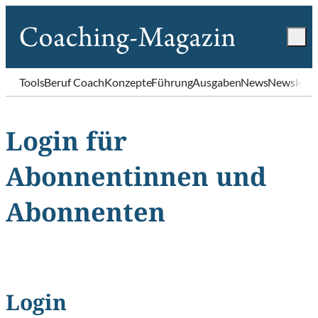
Tools
Beruf Coach
Konzepte
Führung
Ausgaben
News
Newslette
Login für
Abonnentinnen und
Abonnenten
Login