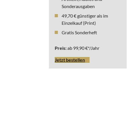
Sonderausgaben
49,70 € günstiger als im
Einzelkauf (Print)
Gratis Sonderheft
Preis:
ab 99,90 €*/Jahr
Jetzt bestellen
* Die ausgewiesenen
Bruttopreise beziehen
sich auf Deutschland
inkl. Versand. Für
Lieferungen, die im
Ausland steuerbar und
steuerpflichtig sind,