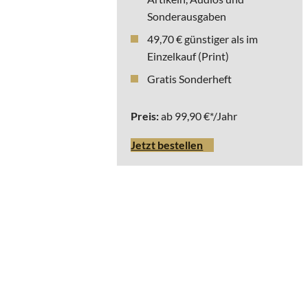
Sonderausgaben
49,70 € günstiger als im
Einzelkauf (Print)
Gratis Sonderheft
Preis:
ab 99,90 €*/Jahr
Jetzt bestellen
* Die ausgewiesenen
Bruttopreise beziehen
sich auf Deutschland
inkl. Versand. Für
Lieferungen, die im
Ausland steuerbar und
steuerpflichtig sind,